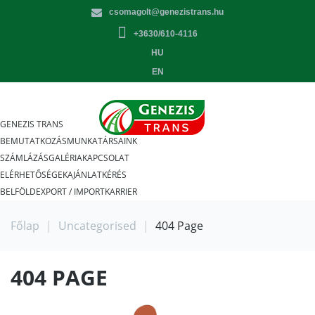
csomagolt@genezistrans.hu
+3630/610-4116
HU
EN
GENEZIS TRANS
BEMUTATKOZÁS
MUNKATÁRSAINK
SZÁMLÁZÁS
GALÉRIA
KAPCSOLAT
ELÉRHETŐSÉGEK
AJÁNLATKÉRÉS
BELFÖLD
EXPORT / IMPORT
KARRIER
Főlap
|
Uncategorised
|
404 Page
404 PAGE